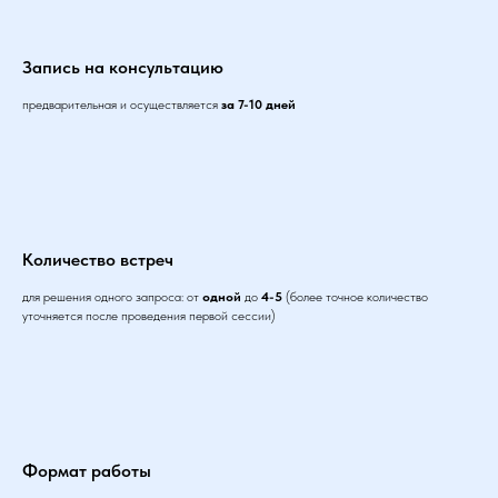
Запись на консультацию
предварительная и осуществляется
за 7-10 дней
Количество встреч
для решения одного запроса: от
одной
до
4-5
(более точное количество
уточняется после проведения первой сессии)
Формат работы