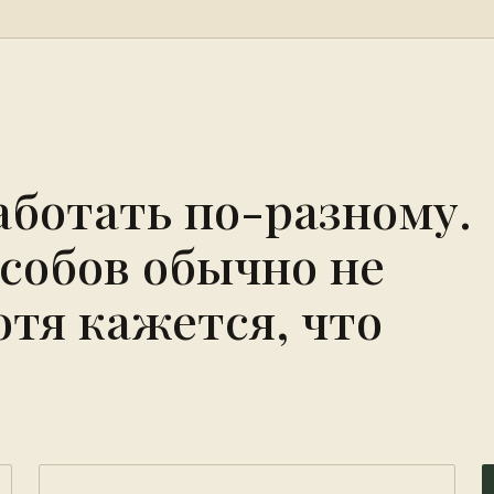
аботать по-разному.
особов обычно не
отя кажется, что