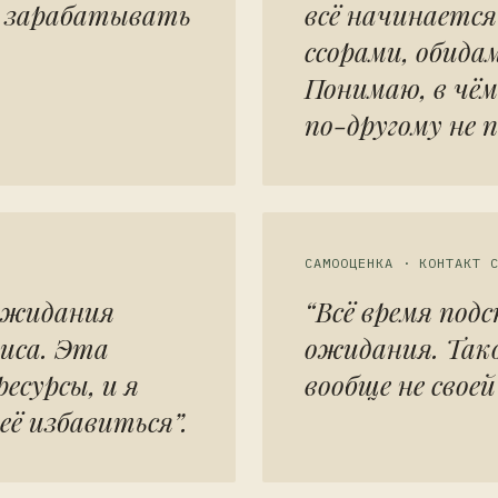
т зарабатывать
всё начинается
ссорами, обида
Понимаю, в чём
по-другому не 
САМООЦЕНКА · КОНТАКТ 
ожидания
“Всё время под
иса. Эта
ожидания. Тако
есурсы, и я
вообще не свое
её избавиться”.