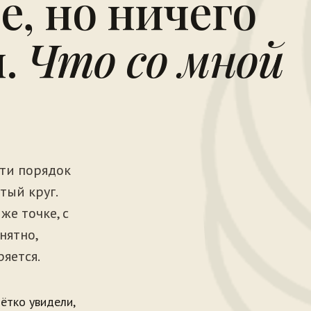
е, но ничего
я.
Что со мной
сти порядок
тый круг.
же точке, с
нятно,
яется.
чётко увидели,