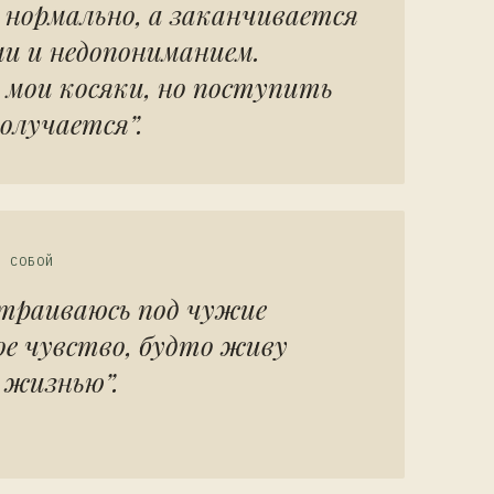
 нормально, а заканчивается
ми и недопониманием.
 мои косяки, но поступить
получается”.
С СОБОЙ
страиваюсь под чужие
е чувство, будто живу
й жизнью”.